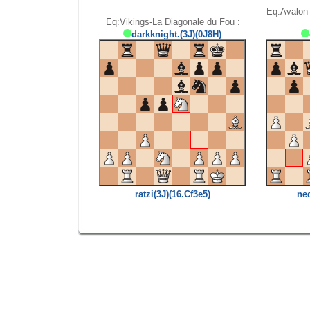
Eq:Avalon-
Eq:Vikings-La Diagonale du Fou :
darkknight.(3J)(0J8H)
ratzi(3J)(16.Cf3e5)
ned