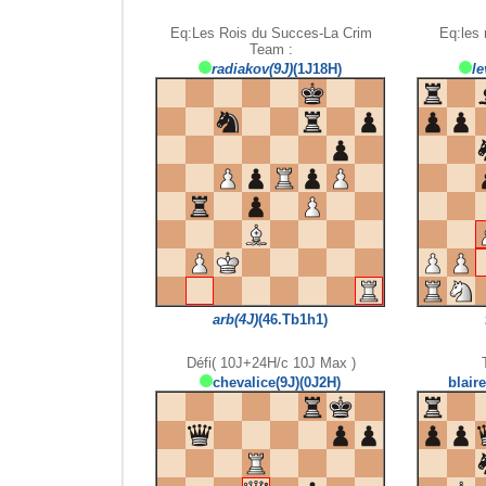
Eq:Les Rois du Succes-La Crim
Eq:les
Team :
radiakov(9J)
(1J18H)
le
arb(4J)
(46.Tb1h1)
Défi( 10J+24H/c 10J Max )
chevalice(9J)(0J2H)
blair