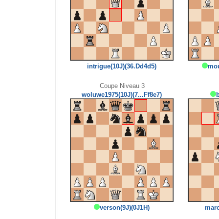
intrigue(10J)(36.Dd4d5)
mou
Coupe Niveau 3
woluwe1975(10J)(7...Ff8e7)
verson(9J)(0J1H)
marc